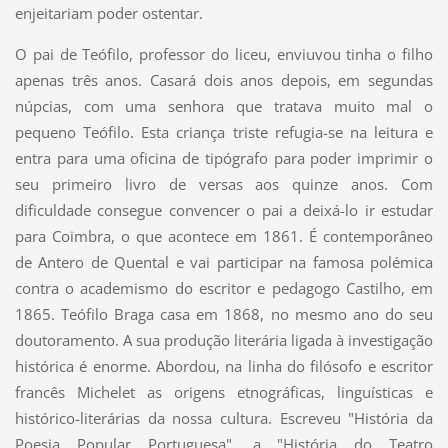
enjeitariam poder ostentar.
O pai de Teófilo, professor do liceu, enviuvou tinha o filho
apenas três anos. Casará dois anos depois, em segundas
núpcias, com uma senhora que tratava muito mal o
pequeno Teófilo. Esta criança triste refugia-se na leitura e
entra para uma oficina de tipógrafo para poder imprimir o
seu primeiro livro de versas aos quinze anos. Com
dificuldade consegue convencer o pai a deixá-lo ir estudar
para Coimbra, o que acontece em 1861. É contemporâneo
de Antero de Quental e vai participar na famosa polémica
contra o academismo do escritor e pedagogo Castilho, em
1865. Teófilo Braga casa em 1868, no mesmo ano do seu
doutoramento. A sua produção literária ligada à investigação
histórica é enorme. Abordou, na linha do filósofo e escritor
francês Michelet as origens etnográficas, linguísticas e
histórico-literárias da nossa cultura. Escreveu "História da
Poesia Popular Portuguesa", a "História do Teatro