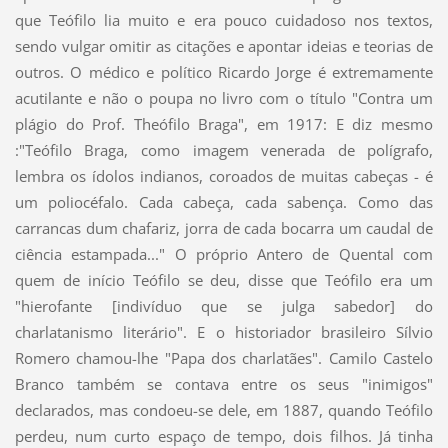
que Teófilo lia muito e era pouco cuidadoso nos textos,
sendo vulgar omitir as citações e apontar ideias e teorias de
outros. O médico e político Ricardo Jorge é extremamente
acutilante e não o poupa no livro com o título "Contra um
plágio do Prof. Theófilo Braga", em 1917: E diz mesmo
:"Teófilo Braga, como imagem venerada de polígrafo,
lembra os ídolos indianos, coroados de muitas cabeças - é
um poliocéfalo. Cada cabeça, cada sabença. Como das
carrancas dum chafariz, jorra de cada bocarra um caudal de
ciência estampada..." O próprio Antero de Quental com
quem de início Teófilo se deu, disse que Teófilo era um
"hierofante [indivíduo que se julga sabedor] do
charlatanismo literário". E o historiador brasileiro Sílvio
Romero chamou-lhe "Papa dos charlatães". Camilo Castelo
Branco também se contava entre os seus "inimigos"
declarados, mas condoeu-se dele, em 1887, quando Teófilo
perdeu, num curto espaço de tempo, dois filhos. Já tinha