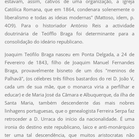
estavam, assim, cativos de uma organização, a igreja
Católica Romana, que em 1864, condenara solenemente o
liberalismo e todas as ideias modernas" (Mattoso, idem, p.
4O9). Para o historiador António Reis a actividade
doutrinária de Teófflo Braga foi determinante para a
consolidação do ideário republicano.
Joaquim Teófilo Braga nasceu em Ponta Delgada, a 24 de
Fevereiro de 1843, filho de Joaquim Manuel Fernandes
Braga, provavelmente bisneto de um dos "meninos de
Palhavã", (os célebres três filhos bastardos do rei D. João V,
cada um de sua mãe, que o monarca viria a perfilhar e
educar) e de Maria José da Câmara e Albuquerque, da ilha de
Santa Maria, também descendente das mais nobres
linhagens portuguesas, que o genealogista Ferreira Serpa faz
retroceder a D. Urraca do início da nacionalidade. É uma
ironia do destino este republicano, laico e anti-monárquico
ter uma tal descendência, que muitos aristocratas não