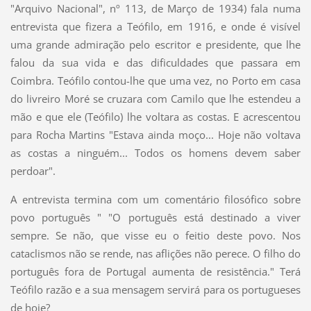
"Arquivo Nacional", nº 113, de Março de 1934) fala numa
entrevista que fizera a Teófilo, em 1916, e onde é visível
uma grande admiração pelo escritor e presidente, que lhe
falou da sua vida e das dificuldades que passara em
Coimbra. Teófilo contou-lhe que uma vez, no Porto em casa
do livreiro Moré se cruzara com Camilo que lhe estendeu a
mão e que ele (Teófilo) lhe voltara as costas. E acrescentou
para Rocha Martins "Estava ainda moço... Hoje não voltava
as costas a ninguém... Todos os homens devem saber
perdoar".
A entrevista termina com um comentário filosófico sobre
povo português " "O português está destinado a viver
sempre. Se não, que visse eu o feitio deste povo. Nos
cataclismos não se rende, nas aflições não perece. O filho do
português fora de Portugal aumenta de resistência." Terá
Teófilo razão e a sua mensagem servirá para os portugueses
de hoje?