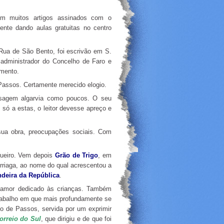
em muitos artigos assinados com o
nte dando aulas gratuitas no centro
Rua de São Bento, foi escrivão em S.
 administrador do Concelho de Faro e
imento.
 Passos. Certamente merecido elogio.
aisagem algarvia como poucos. O seu
 só a estas, o leitor devesse apreço e
 sua obra, preocupações sociais. Com
queiro. Vem depois
Grão de Trigo
, em
rriaga, ao nome do qual acrescentou a
deira da República
.
e amor dedicado às crianças. Também
trabalho em que mais profundamente se
do de Passos, servida por um exprimir
orreio do Sul
, que dirigiu e de que foi