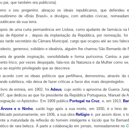
u pai, que também era publicista).
omo o seu progenitor, abraçou os ideais republicanos, que defendeu 
eudónimo de «Brás Brasil», e divulgou, com atitudes cívicas, nomeadame
publicano da sua terra.
pois de uma curta permanência em Lisboa, como ajudante de farmácia na 
ás de Alportel e , depois da implantação da República, por nomeação, foi
is tarde secretário da Câmara Municipal, cargo que ocupou até ao seu falec
desto, generoso, solidário e idealista, alguém lhe chamou São Bernardo de
eta de grande inspiração, sensibilidade e forma puríssima. Cantou a p
lento lírico, por vezes despojado, fala-nos da Natureza e da Mulher como se,
o ao espírito privilegiado que as descreve.
 acordo com os ideais políticos que perfilhava, demonstrou, através da
ande subtileza, não deixa de fazer críticas a favor dos mais desprotegidos.
livro de estreia, em 1902, foi
Adeus
, cujo estilo o aproxima de Guerra Jun
07, que dedicou ao que foi presidente da República Portuguesa, Manuel de A
signação «o Apóstolo». Em 1909 publica
Portugal na Cruz
, e, em 1913,
Ban
 Árvore e o Ninho
, saído logo após a sua morte, em 1930, é o hino d
blicado postumamente, em 1936, a sua obra
Refúgio
é, por assim dizer, o 
nte a maturidade da reflexão do homem inteligente e lúcido que foi Bernar
ético de rara beleza. À parte a colaboração em jornais, nomeadamente no
C