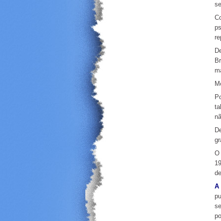
se
C
ps
re
De
Br
ma
Mo
Po
ta
nã
De
gr
O 
19
de
A
pu
se
po