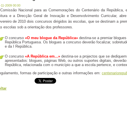
-11-2009 00:00
 Comissão Nacional para as Comemorações do Centenário da República, e
itura e a Direcção Geral de Inovação e Desenvolvimento Curricular, ab
vereiro de 2010 dois concursos dirigidos às escolas, que se destinam a pre
s escolas sob a orientação dos professores.
O concurso
«O meu blogue da República»
destina-se a premiar blogue
República Portuguesa. Os blogues a concurso deverão focalizar, sobretud
e da I República.
O concurso
«A República em...»
destina-se a projectos que se dediquem 
apresentados: blogues, páginas Web, ou outros suportes digitais, deverão 
República, relacionada com o município a que a escola pertence, e context
gulamento, formas de participação e outras informações em:
centenariorepub
ltar