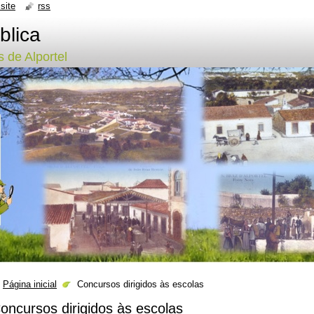
site
rss
blica
 de Alportel
Página inicial
Concursos dirigidos às escolas
oncursos dirigidos às escolas