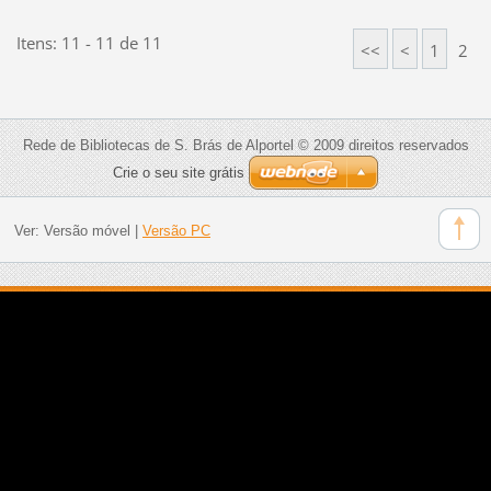
Itens: 11 - 11 de 11
<<
<
1
2
Rede de Bibliotecas de S. Brás de Alportel © 2009 direitos reservados
Crie o seu site grátis
Ver:
Versão móvel
|
Versão PC