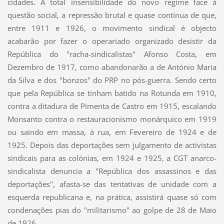
cidades. A total insensibilidade do novo regime face à
questão social, a repressão brutal e quase contínua de que,
entre 1911 e 1926, o movimento sindical é objecto
acabarão por fazer o operariado organizado desistir da
República do "racha-sindicalistas" Afonso Costa, em
Dezembro de 1917, como abandonarão a de António Maria
da Silva e dos "bonzos" do PRP no pós-guerra. Sendo certo
que pela República se tinham batido na Rotunda em 1910,
contra a ditadura de Pimenta de Castro em 1915, escalando
Monsanto contra o restauracionismo monárquico em 1919
ou saindo em massa, à rua, em Fevereiro de 1924 e de
1925. Depois das deportações sem julgamento de activistas
sindicais para as colónias, em 1924 e 1925, a CGT anarco-
sindicalista denuncia a "República dos assassinos e das
deportações", afasta-se das tentativas de unidade com a
esquerda republicana e, na prática, assistirá quase só com
condenações pias do "militarismo" ao golpe de 28 de Maio
de 1926.